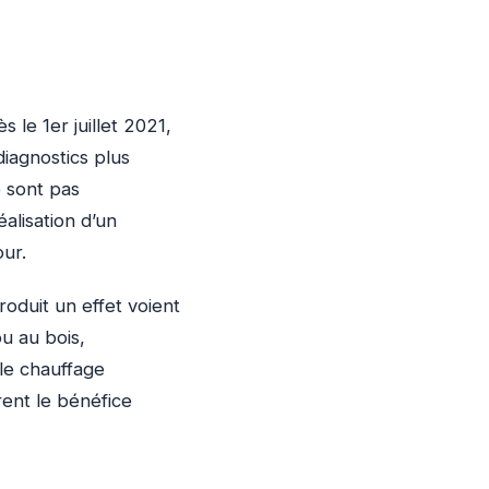
s le 1er juillet 2021,
iagnostics plus
e sont pas
alisation d’un
our.
roduit un effet voient
u au bois,
 le chauffage
rent le bénéfice