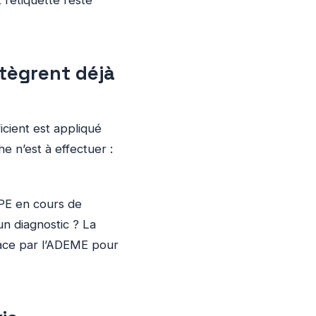
l’étiquette reste
ntègrent déjà
icient est appliqué
 n’est à effectuer :
DPE en cours de
 un diagnostic ? La
lace par l’ADEME pour