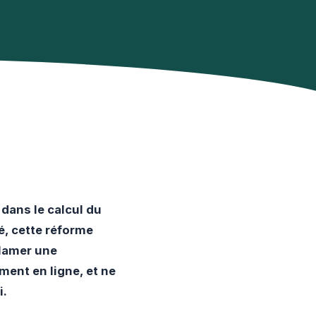
 dans le calcul du
té, cette réforme
clamer une
ment en ligne, et ne
i.