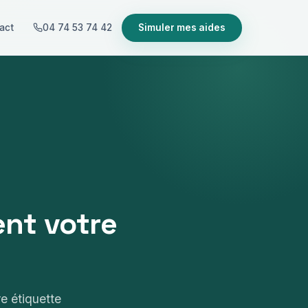
act
04 74 53 74 42
Simuler mes aides
ent votre
e étiquette