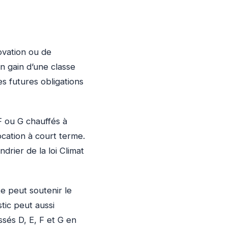
ovation ou de
n gain d’une classe
es futures obligations
 F ou G chauffés à
ocation à court terme.
drier de la loi Climat
e peut soutenir le
tic peut aussi
ssés D, E, F et G en