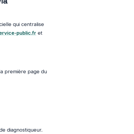
ia
cielle qui centralise
ervice-public.fr
et
 la première page du
 de diagnostiqueur.