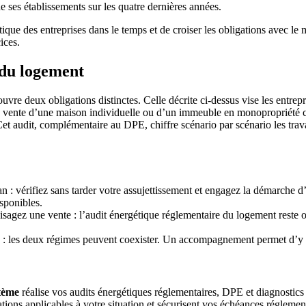
de ses établissements sur les quatre dernières années.
tique des entreprises dans le temps et de croiser les obligations avec l
ices.
 du logement
uvre deux obligations distinctes. Celle décrite ci-dessus vise les entre
n vente d’une maison individuelle ou d’un immeuble en monopropriété cl
 Cet audit, complémentaire au DPE, chiffre scénario par scénario les tra
 vérifiez sans tarder votre assujettissement et engagez la démarche d’a
isponibles.
sagez une vente : l’audit énergétique réglementaire du logement reste obl
) : les deux régimes peuvent coexister. Un accompagnement permet d’y voi
tème
réalise vos audits énergétiques réglementaires, DPE et diagnostic
ons applicables à votre situation et sécurisent vos échéances réglement