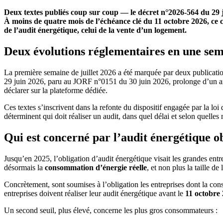
Deux textes publiés coup sur coup — le décret n°2026-564 du 29 juin
À moins de quatre mois de l’échéance clé du 11 octobre 2026, ce ca
de l’audit énergétique, celui de la vente d’un logement.
Deux évolutions réglementaires en une se
La première semaine de juillet 2026 a été marquée par deux publicatio
29 juin 2026, paru au JORF n°0151 du 30 juin 2026, prolonge d’un an un 
déclarer sur la plateforme dédiée.
Ces textes s’inscrivent dans la refonte du dispositif engagée par la lo
déterminent qui doit réaliser un audit, dans quel délai et selon quelles 
Qui est concerné par l’audit énergétique ob
Jusqu’en 2025, l’obligation d’audit énergétique visait les grandes entr
désormais la
consommation d’énergie réelle
, et non plus la taille de 
Concrètement, sont soumises à l’obligation les entreprises dont la c
entreprises doivent réaliser leur audit énergétique avant le
11 octobre
Un second seuil, plus élevé, concerne les plus gros consommateurs :