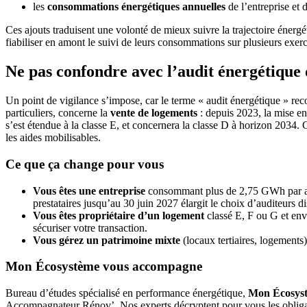
les
consommations énergétiques annuelles
de l’entreprise et 
Ces ajouts traduisent une volonté de mieux suivre la trajectoire énergé
fiabiliser en amont le suivi de leurs consommations sur plusieurs exerc
Ne pas confondre avec l’audit énergétique
Un point de vigilance s’impose, car le terme « audit énergétique » reco
particuliers, concerne la
vente de logements
: depuis 2023, la mise e
s’est étendue à la classe E, et concernera la classe D à horizon 2034.
les aides mobilisables.
Ce que ça change pour vous
Vous êtes une entreprise
consommant plus de 2,75 GWh par an :
prestataires jusqu’au 30 juin 2027 élargit le choix d’auditeurs d
Vous êtes propriétaire d’un logement
classé E, F ou G et envi
sécuriser votre transaction.
Vous gérez un patrimoine mixte
(locaux tertiaires, logements
Mon Écosystème vous accompagne
Bureau d’études spécialisé en performance énergétique,
Mon Écosys
Accompagnateur Rénov’. Nos experts décryptent pour vous les obligati