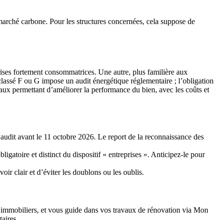
e marché carbone. Pour les structures concernées, cela suppose de
prises fortement consommatrices. Une autre, plus familière aux
assé F ou G impose un audit énergétique réglementaire ; l’obligation
vaux permettant d’améliorer la performance du bien, avec les coûts et
udit avant le 11 octobre 2026. Le report de la reconnaissance des
igatoire et distinct du dispositif « entreprises ». Anticipez-le pour
r clair et d’éviter les doublons ou les oublis.
s immobiliers, et vous guide dans vos travaux de rénovation via Mon
aires.