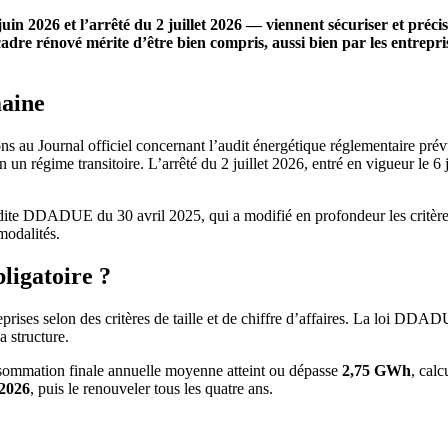
 2026 et l’arrêté du 2 juillet 2026 — viennent sécuriser et préciser
dre rénové mérite d’être bien compris, aussi bien par les entreprise
maine
ns au Journal officiel concernant l’audit énergétique réglementaire pré
régime transitoire. L’arrêté du 2 juillet 2026, entré en vigueur le 6 jui
i dite DDADUE du 30 avril 2025, qui a modifié en profondeur les critères
modalités.
ligatoire ?
eprises selon des critères de taille et de chiffre d’affaires. La loi DDA
la structure.
onsommation finale annuelle moyenne atteint ou dépasse
2,75 GWh
, cal
 2026
, puis le renouveler tous les quatre ans.